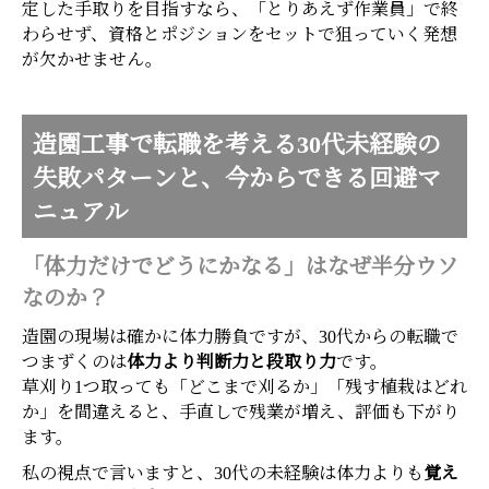
定した手取りを目指すなら、「とりあえず作業員」で終
わらせず、資格とポジションをセットで狙っていく発想
が欠かせません。
造園工事で転職を考える30代未経験の
失敗パターンと、今からできる回避マ
ニュアル
「体力だけでどうにかなる」はなぜ半分ウソ
なのか？
造園の現場は確かに体力勝負ですが、30代からの転職で
つまずくのは
体力より判断力と段取り力
です。
草刈り1つ取っても「どこまで刈るか」「残す植栽はどれ
か」を間違えると、手直しで残業が増え、評価も下がり
ます。
ホーム
電話
メール
マップ
私の視点で言いますと、30代の未経験は体力よりも
覚え