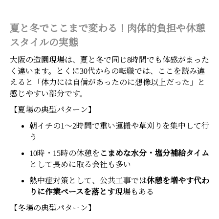
夏と冬でここまで変わる！肉体的負担や休憩
スタイルの実態
大阪の造園現場は、夏と冬で同じ8時間でも体感がまった
く違います。とくに30代からの転職では、ここを読み違
えると「体力には自信があったのに想像以上だった」と
感じやすい部分です。
【夏場の典型パターン】
朝イチの1～2時間で重い運搬や草刈りを集中して行
う
10時・15時の休憩を
こまめな水分・塩分補給タイム
として長めに取る会社も多い
熱中症対策として、公共工事では
休憩を増やす代わ
りに作業ペースを落とす
現場もある
【冬場の典型パターン】