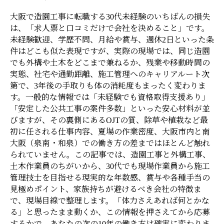
大阪で造園工事に転職する30代未経験のいちばんの損失
は、「求人票と口コミだけで会社を決めること」です。
未経験歓迎、学歴不問、月給や賞与、週休2日といった条
件はどこも似た表現ですが、実際の現場では、同じ造園
でも外構や土木をどこまで兼ねるか、残業や移動時間の
実態、社宅や通勤距離、施工管理へのキャリアルート次
第で、3年後の手取りも体の消耗度もまったく変わりま
す。一般的な情報では「未経験でも資格取得支援あり」
「安定した公共工事の案件多数」といった安心材料が並
びますが、その裏側にあるOJTの質、除草や植栽など最
初に任される仕事内容、夏場の作業密度、大阪市内と南
大阪（泉南・和泉）での働き方の差まではほとんど触れ
られていません。この記事では、造園工事と外構工事、
土木作業員のちがいから、30代でも現場作業員から施工
管理技士を目指せる現実的な年数感、賞与や各種手当の
見極めポイント、家族持ちが避けるべき会社の特徴ま
で、現場目線で整理します。「体力さえあれば何とかな
る」と思ったまま動くか、この情報を押さえてから応募
するかで、あなたの次の10年の働き方は確実に変わりま