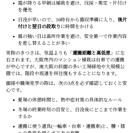
霜が降りる早朝は植栽を避け、伐採・剪定・片付け
を優先
日没が早いので、16時台から撤収準備に入り、
後片
付けと翌日の段取り
に時間をかける
風の強い日は高所作業を避け、安全第一で作業内容
を差し替えることが多い
実際のきつさは、気温よりも「
運搬距離と高低差
」に左
右されます。大阪市内のマンション植栽は台車での運搬
が中心ですが、南大阪の斜面の多い工場緑地や大規模公
園では、階段や坂道を何往復もすることになります。
面接や職場見学の際は、次の3点を必ず確認しておくと安
心です。
夏場の休憩時間と、熱中症対策の具体的なルール
冬場の終業時刻の目安と、日没後にどこまで作業を
するか
運搬に使う道具(一輪車・台車・運搬車)と、腰・膝