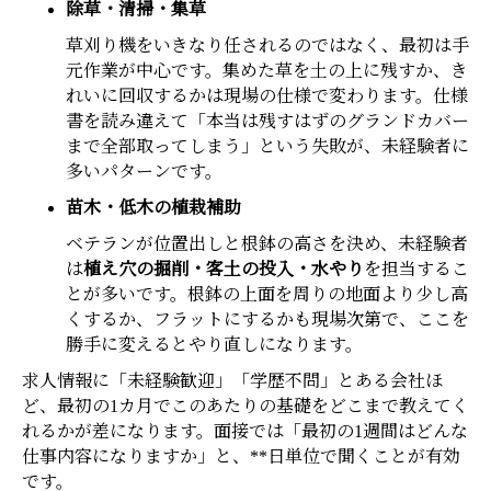
除草・清掃・集草
草刈り機をいきなり任されるのではなく、最初は手
元作業が中心です。集めた草を土の上に残すか、き
れいに回収するかは現場の仕様で変わります。仕様
書を読み違えて「本当は残すはずのグランドカバー
まで全部取ってしまう」という失敗が、未経験者に
多いパターンです。
苗木・低木の植栽補助
ベテランが位置出しと根鉢の高さを決め、未経験者
は
植え穴の掘削・客土の投入・水やり
を担当するこ
とが多いです。根鉢の上面を周りの地面より少し高
くするか、フラットにするかも現場次第で、ここを
勝手に変えるとやり直しになります。
求人情報に「未経験歓迎」「学歴不問」とある会社ほ
ど、最初の1カ月でこのあたりの基礎をどこまで教えてく
れるかが差になります。面接では「最初の1週間はどんな
仕事内容になりますか」と、**日単位で聞くことが有効
です。