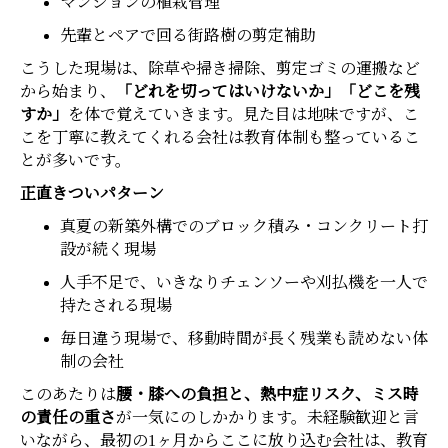
マンションの植栽管理
先輩とペアで回る街路樹の剪定補助
こうした現場は、除草や掃き掃除、剪定ゴミの運搬など
から始まり、
「どれを切ってはいけないか」「どこを残
すか」
を体で覚えていきます。見た目は地味ですが、こ
こを丁寧に教えてくれる会社は教育体制も整っているこ
とが多いです。
正直きついパターン
真夏の新築外構でのブロック積み・コンクリート打
設が続く現場
人手不足で、いきなりチェンソーや刈払機を一人で
持たされる現場
毎日違う現場で、移動時間が長く残業も読めない体
制の会社
このあたりは
腰・膝への負担と、熱中症リスク、ミス時
の責任の重さ
が一気にのしかかります。未経験歓迎と言
いながら、最初の1ヶ月からここに放り込む会社は、教育