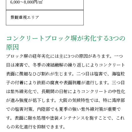
6,000〜8,000円/㎡
景観重視エリア
コンクリートブロック塀が劣化する3つの
原因
ブロック塀の経年劣化には主に3つの原因があります。一つ
目は凍害で、冬季の凍結融解の繰り返しによりコンクリート
表面に微細なひび割れが生じます。二つ目は塩害で、海塩粒
子の付着により鉄筋の腐食や表面剥離が進行します。三つ目
は紫外線劣化で、長期間の日射によりコンクリートの中性化
が進み強度が低下します。大阪の気候特性では、特に湾岸部
での塩害対策、内陸部でも夏季の強い紫外線対策が重要で
す。表面に撥水処理や塗装メンテナンスを施すことで、これ
らの劣化進行を抑制できます。