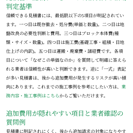
判定基準
信頼できる見積書には、最低限以下の5項目が明記されてい
ます。一つ目は既存撤去・処分費(単価と数量)。二つ目は地
盤改良の必要性判断と費用。三つ目はブロック本体費(種
類・サイズ・数量)。四つ目は施工費(基礎工事・組積・目地
仕上げの内訳)。五つ目は運搬・廃棄費・諸経費です。各項
目について「なぜこの単価なのか」を質問して明確に答えら
れる業者は信頼性が高いと判断できます。逆に「一式」表記
が多い見積書は、後から追加費用が発生するリスクが高い傾
向にあります。これまでの施工事例を参考にしたい方は、
業
務内容・施工事例はこちら
からご覧いただけます。
追加費用が隠れやすい項目と業者確認の
質問例
見積書に明記されにくく、後から追加請求の対象になりやす