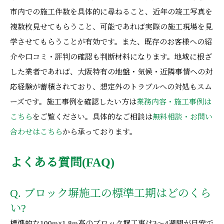
市内での施工件数を具体的に尋ねること、近年の竣工写真を
複数枚見せてもらうこと、可能であれば実際の施工現場を見
学させてもらうことが有効です。また、既存のお客様への紹
介や口コミ・評判の確認も判断材料になります。地域に根ざ
した業者であれば、大阪特有の地盤・気候・近隣事情への対
応経験が蓄積されており、想定外のトラブルへの対処もスム
ーズです。施工事例を確認したい方は
業務内容・施工事例は
こちら
をご覧ください。具体的なご相談は
無料相談・お問い
合わせはこちら
から承っております。
よくある質問(FAQ)
Q. ブロック塀施工の標準工期はどのくら
い?
標準的な100m×1.8m高のブロック塀工事は3〜4週間が目安で