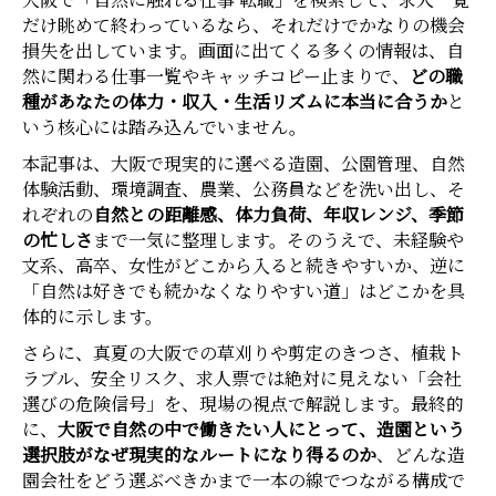
大阪で「自然に触れる仕事 転職」を検索して、求人一覧
だけ眺めて終わっているなら、それだけでかなりの機会
損失を出しています。画面に出てくる多くの情報は、自
然に関わる仕事一覧やキャッチコピー止まりで、
どの職
種があなたの体力・収入・生活リズムに本当に合うか
と
いう核心には踏み込んでいません。
本記事は、大阪で現実的に選べる造園、公園管理、自然
体験活動、環境調査、農業、公務員などを洗い出し、そ
れぞれの
自然との距離感、体力負荷、年収レンジ、季節
の忙しさ
まで一気に整理します。そのうえで、未経験や
文系、高卒、女性がどこから入ると続きやすいか、逆に
「自然は好きでも続かなくなりやすい道」はどこかを具
体的に示します。
さらに、真夏の大阪での草刈りや剪定のきつさ、植栽ト
ラブル、安全リスク、求人票では絶対に見えない「会社
選びの危険信号」を、現場の視点で解説します。最終的
に、
大阪で自然の中で働きたい人にとって、造園という
選択肢がなぜ現実的なルートになり得るのか
、どんな造
園会社をどう選ぶべきかまで一本の線でつながる構成で