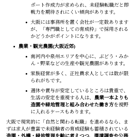
ポート作成力が求められ、未経験転職だと即
戦力を期待されにくい傾向があります。
大阪には事務所を置く会社が一定数あります
が、「専門職としての育成枠」で採用される
かどうかがポイントになります。
農業・観光農園(大阪近郊)
南河内や泉州エリアを中心に、ぶどう・みか
ん・野菜などの生産や観光農園があります。
家族経営が多く、正社員求人としては数が限
られがちです。
週休や賞与が安定しているところは貴重で、
生活の安定を重視する人は、
農業一本よりも
造園や緑地管理と組み合わせた働き方
を視野
に入れるケースもあります。
大阪で現実的に「自然と関わる転職」を進めるなら、ま
ずは求人が豊富で未経験者の育成経験も蓄積されている
造園・外構・緑地管理を軸に考えつつ、環境調査や公務