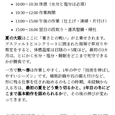
10:00〜10:30 休憩（水分と塩分は必須）
10:30〜12:00 作業再開
13:00〜15:00 午後の作業（仕上げ・清掃・片付け）
15:00〜16:00 翌日の段取り・道具整備・帰社
夏の大阪
はここに「暑さとの戦い」が上乗せされます。
アスファルトとコンクリートに囲まれた現場で草刈りや
剪定をすると、体感温度は日陰の＋5度ほど。最初の3カ
月は、とにかく水分・塩分・睡眠をどこまで死守できる
かが勝負です。
一方で
秋〜春
は作業しやすく、1年の中で「技術を伸ばし
やすいシーズン」です。植栽計画や石の据え付けなど、
形に残る仕事を任され始めるのもこの時期。未経験から
入る方は、
最初の夏をどう乗り切るかと、1年目の冬にど
こまで基本動作を固められるか
で、その後の伸びが変わ
ってきます。