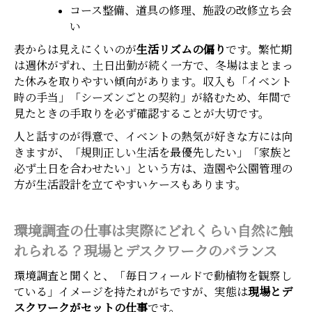
コース整備、道具の修理、施設の改修立ち会
い
表からは見えにくいのが
生活リズムの偏り
です。繁忙期
は週休がずれ、土日出勤が続く一方で、冬場はまとまっ
た休みを取りやすい傾向があります。収入も「イベント
時の手当」「シーズンごとの契約」が絡むため、年間で
見たときの手取りを必ず確認することが大切です。
人と話すのが得意で、イベントの熱気が好きな方には向
きますが、「規則正しい生活を最優先したい」「家族と
必ず土日を合わせたい」という方は、造園や公園管理の
方が生活設計を立てやすいケースもあります。
環境調査の仕事は実際にどれくらい自然に触
れられる？現場とデスクワークのバランス
環境調査と聞くと、「毎日フィールドで動植物を観察し
ている」イメージを持たれがちですが、実態は
現場とデ
ホーム
電話
メール
マップ
スクワークがセットの仕事
です。