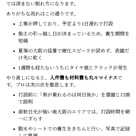
では済まない割れ方になります。
ありがちな流れはこの通りです。
工事が押しており、予定より1日遅れで打設
施主の引っ越し日が決まっているため、養生期間を
短縮
夏場の大阪の猛暑で硬化スピードが読めず、表面だ
け先に乾く
1週間も経たないうちにタイヤ痕とクラックが発生
やり直しになると、
人件費も材料費も丸々マイナス
で
す。プロは次の点を徹底します。
打設前に「車が乗れるのは何日後か」を書面と口頭
で説明
直射日光が強い南大阪のエリアでは、打設時間を朝
一にずらす
散水やシートでの養生をきちんと行い、写真で記録
ホーム
電話
メール
マップ
して管理