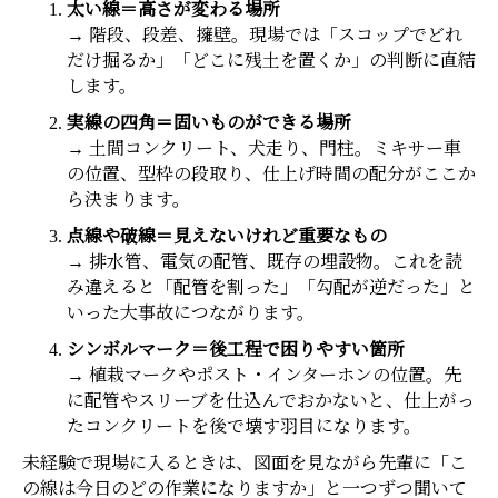
太い線＝高さが変わる場所
→ 階段、段差、擁壁。現場では「スコップでどれ
だけ掘るか」「どこに残土を置くか」の判断に直結
します。
実線の四角＝固いものができる場所
→ 土間コンクリート、犬走り、門柱。ミキサー車
の位置、型枠の段取り、仕上げ時間の配分がここか
ら決まります。
点線や破線＝見えないけれど重要なもの
→ 排水管、電気の配管、既存の埋設物。これを読
み違えると「配管を割った」「勾配が逆だった」と
いった大事故につながります。
シンボルマーク＝後工程で困りやすい箇所
→ 植栽マークやポスト・インターホンの位置。先
に配管やスリーブを仕込んでおかないと、仕上がっ
たコンクリートを後で壊す羽目になります。
未経験で現場に入るときは、図面を見ながら先輩に「こ
の線は今日のどの作業になりますか」と一つずつ聞いて