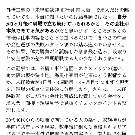
外構工事の「未経験歓迎 正社員 南大阪」で求人だけを眺
めていても、本当に知りたいのは給与額ではなく、
自分
が3ヶ月後に現場で立ち続けていられるか
と、
その会社が
本気で育てる気があるか
だと思います。ところが多くの
情報は仕事内容をさらっと並べるだけで、きつさの中身
や会社選びの失敗パターンまでは踏み込んでいません。
その結果、体力勝負だと誤解したまま飛び込み、段取り
と安全意識の差で早期離職する人が少なくありません。
この記事では、外構工事と造園・エクステリアの違い、
南大阪の坂や狭小地、海風や豪雨が仕事にどう影響する
か、未経験者が3日目・3週間目・3ヶ月目でつまずく現実
を、現場の視点で具体的に分解します。さらに、「未経
験歓迎」が口だけの会社と育成に投資している会社を、
求人票・面接・現場見学で見抜くチェックポイントも整
理します。
30代40代からの転職で向いている人の条件、家族持ちが
事前に共有すべき現実、数年後に狙える資格やキャリア
パスまでを一本道で把握できる内容です。南大阪で外構