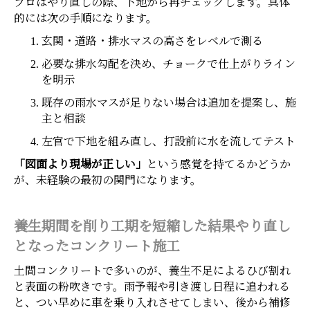
プロはやり直しの際、下地から再チェックします。具体
的には次の手順になります。
玄関・道路・排水マスの高さをレベルで測る
必要な排水勾配を決め、チョークで仕上がりライン
を明示
既存の雨水マスが足りない場合は追加を提案し、施
主と相談
左官で下地を組み直し、打設前に水を流してテスト
「図面より現場が正しい」
という感覚を持てるかどうか
が、未経験の最初の関門になります。
養生期間を削り工期を短縮した結果やり直し
となったコンクリート施工
土間コンクリートで多いのが、養生不足によるひび割れ
と表面の粉吹きです。雨予報や引き渡し日程に追われる
と、つい早めに車を乗り入れさせてしまい、後から補修