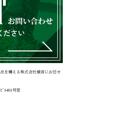
拠点を構える株式会社植音にお任せ
ﾙ401号室