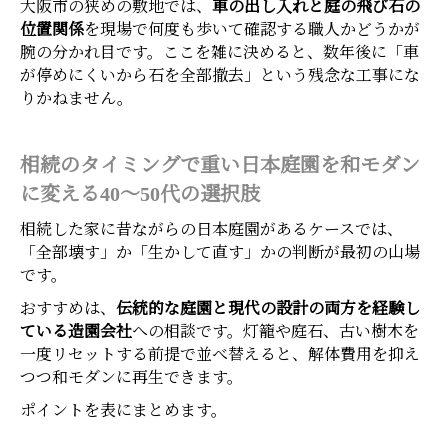
大阪市の狭めの敷地では、
車の出し入れと庭の飛び石の
位置関係
を現場で何度も歩いて確認する職人かどうかが
腕の分かれ目です。ここを雑に決めると、数年後に「車
が停めにくいから石を全部撤去」という残念な工事にな
りかねません。
相続のタイミングで重い日本庭園を和モダン
に変える40〜50代の選択肢
相続した家に昔ながらの日本庭園があるケースでは、
「全部壊す」か「生かして直す」かの判断が最初の山場
です。
おすすめは、
伝統的な庭園と現代の設計の両方を経験し
ている造園会社
への相談です。灯籠や庭石、古い樹木を
一度リセットする前提で並べ替えると、解体費用を抑え
つつ和モダンに再生できます。
ポイントを表にまとめます。