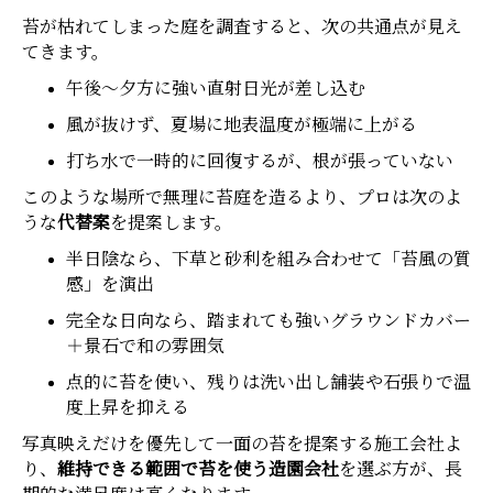
苔が枯れてしまった庭を調査すると、次の共通点が見え
てきます。
午後〜夕方に強い直射日光が差し込む
風が抜けず、夏場に地表温度が極端に上がる
打ち水で一時的に回復するが、根が張っていない
このような場所で無理に苔庭を造るより、プロは次のよ
うな
代替案
を提案します。
半日陰なら、下草と砂利を組み合わせて「苔風の質
感」を演出
完全な日向なら、踏まれても強いグラウンドカバー
＋景石で和の雰囲気
点的に苔を使い、残りは洗い出し舗装や石張りで温
度上昇を抑える
写真映えだけを優先して一面の苔を提案する施工会社よ
り、
維持できる範囲で苔を使う造園会社
を選ぶ方が、長