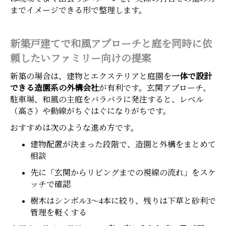
までイメージできる形で整理します。
新築戸建てで和風アプローチと庭を同時に依
頼したいファミリー向けの提案
新築の場合は、建物とエクステリアと庭園を
一体で設計
できる造園系の外構会社
が有利です。玄関アプローチ、
駐車場、和風の主庭をバラバラに発注すると、レベル
（高さ）や動線がちぐはぐになりがちです。
おすすめは次のような進め方です。
建物配置が決まった段階で、造園と外構をまとめて
相談
先に「玄関からリビングまでの視線の流れ」をスケ
ッチで確認
樹木はシンボル3〜4本に絞り、残りは下草と砂利で
管理を軽くする