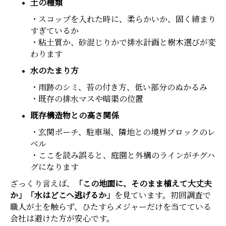
土の種類
・スコップを入れた時に、柔らかいか、固く締まり
すぎているか
・粘土質か、砂混じりかで排水計画と樹木選びが変
わります
水のたまり方
・雨跡のシミ、苔の付き方、低い部分のぬかるみ
・既存の排水マスや暗渠の位置
既存構造物との高さ関係
・玄関ポーチ、駐車場、隣地との境界ブロックのレ
ベル
・ここを読み誤ると、庭園と外構のラインがチグハ
グになります
ざっくり言えば、
「この地面に、そのまま植えて大丈夫
か」「水はどこへ逃げるか」
を見ています。初回調査で
職人が土を触らず、ひたすらメジャーだけを当てている
会社は避けた方が安心です。