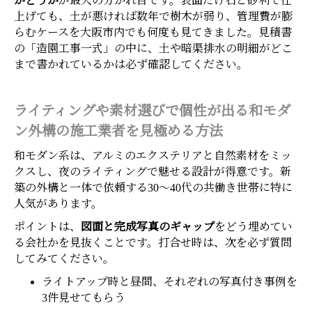
かどうか
が最大の分かれ目です。表面だけ石と砂利で仕
上げても、土が悪ければ数年で樹木が弱り、管理費が膨
らむケースを大阪市内でも何度も見てきました。見積書
の「造園工事一式」の中に、土や暗渠排水の明細がどこ
まで書かれているかは必ず確認してください。
ライティングや素材選びで個性が出る和モダ
ン外構の施工業者を見極める方法
和モダン系は、アルミのエクステリアと自然素材をミッ
クスし、夜のライティングで魅せる設計が得意です。新
築の外構と一体で依頼する30〜40代の共働き世帯に特に
人気があります。
ポイントは、
図面と完成写真のギャップ
をどう埋めてい
る会社かを見抜くことです。打合せ時は、次を必ず質問
してみてください。
ライトアップ時と昼間、それぞれの写真付き事例を
3件見せてもらう