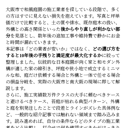
大阪市で和風庭園の施工業者を探している段階で、多く
の方はすでに見えない損失を抱えています。写真と坪単
価だけで比較すると、土の質や排水、既存庭木の扱い、
外構との高さ関係といった
後からやり直しが利かない部
分
を見落とし、数年後の追加工事や維持費で静かにお金
と時間が漏れていきます。
本記事は「どの業者が安いか」ではなく、
どの選び方を
すると10年後の手残りと満足度が最大化するか
に絞って
整理しました。伝統的な日本庭園が向く家と和モダン外
構が適した家の線引き、坪庭や狭小地で成立するミニマ
ルな和、庭だけ依頼する場合と外構と一体で任せる場合
の損益分岐を、実際の大阪市と南大阪の現場に即して解
説します。
さらに、施工実績数万件クラスの大手に頼むべきケース
と避けるべきケース、苔庭が枯れる典型パターン、外構
と庭を別発注したことで段差とラインがズレた具体例な
ど、一般的な紹介記事では触れない領域まで踏み込みま
す。読み進めれば、自分の条件ならどのタイプの施工業
者をどう比較し、打合せで何を確認すべきかがはっきり