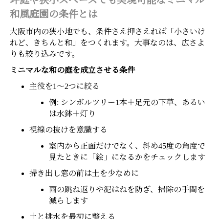
坪庭や狭小スペースでも実現可能なミニマル
和風庭園の条件とは
大阪市内の狭小地でも、条件さえ押さえれば「小さいけ
れど、きちんと和」をつくれます。大事なのは、広さよ
りも絞り込みです。
ミニマルな和の庭を成立させる条件
主役を1〜2つに絞る
例: シンボルツリー1本＋足元の下草、あるい
は水鉢＋灯り
視線の抜けを意識する
室内から正面だけでなく、斜め45度の角度で
見たときに「絵」になるかをチェックします
掃き出し窓の前は土を少なめに
雨の跳ね返りや泥はねを防ぎ、掃除の手間を
減らします
土と排水を最初に整える