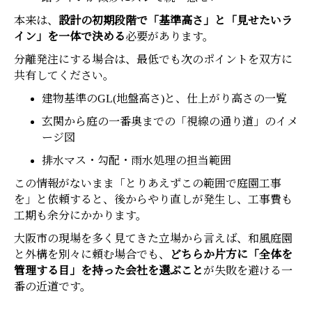
本来は、
設計の初期段階で「基準高さ」と「見せたいラ
イン」を一体で決める
必要があります。
分離発注にする場合は、最低でも次のポイントを双方に
共有してください。
建物基準のGL(地盤高さ)と、仕上がり高さの一覧
玄関から庭の一番奥までの「視線の通り道」のイメ
ージ図
排水マス・勾配・雨水処理の担当範囲
この情報がないまま「とりあえずこの範囲で庭園工事
を」と依頼すると、後からやり直しが発生し、工事費も
工期も余分にかかります。
大阪市の現場を多く見てきた立場から言えば、和風庭園
と外構を別々に頼む場合でも、
どちらか片方に「全体を
管理する目」を持った会社を選ぶこと
が失敗を避ける一
番の近道です。