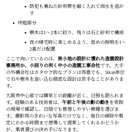
防犯も兼ねた砂利帯を細く入れて雨水を逃が
す
坪庭部分
樹木は1〜2本に絞り、残りは石と砂利で構成
夜の帰宅時に楽しめるよう、低めの照明を1〜
2基だけ配置
ここで向いているのは、
狭小地の設計に慣れた造園設計
事務所か、小回りの利く中小の造園工事会社
です。大手
の外構会社はカタログ的なプランは得意でも、50cm単位
で石や樹木を追い込む緻密な設計は苦手なことがありま
す。
大阪市中心部では隣家との距離が近く、日照も限られま
す。経験のある技術者は、
午前と午後の影の動き
を実際
の現場で確認し、日陰でも管理しやすい樹種を選びま
す。撮影用のきれいな写真だけでなく、毎日の掃除や剪
定にかかる時間まで想像して提案してくれるかどうか
が、業者選びの決め手になります。