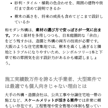
砂利・タイル・植栽の色合わせを、周囲の建物や街
灯まで含めて説明できるか
樹木の高さを、将来の成長も含めてどこまで設計し
ているか
和モダン外構は、
素材の選び方で安っぽさが一気に出ま
す。
アルミ部材を多用しつつも、日本庭園的な「余白」
をどう残すかは、造園と外構の両方の技術が必要です。
大阪のような住宅密集地では、樹木を高くし過ぎると隣
地とトラブルになりやすいため、シンボルツリー1本と下
草で和の雰囲気を出す設計力があるかも確認しましょ
う。
施工実績数万件を誇る大手業者、大型案件で
は最適でも個人向きじゃない理由とは
大手の外構・造園会社は、公共工事や分譲住宅地一帯の
施工など、
スケールメリットが活きる案件
では非常に頼
もしい存在です。工程管理や安全管理の体制も整ってい