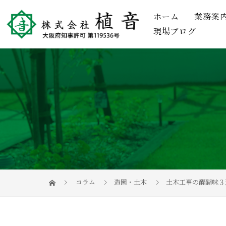
ホーム
業務案
現場ブログ
コラム
造園・土木
土木工事の醍醐味３