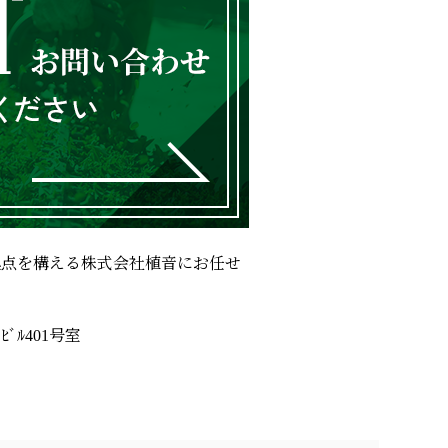
拠点を構える株式会社植音にお任せ
ﾙ401号室